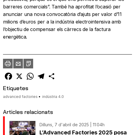
barreres comercials”. També ha aprofitat l’ocasió per
anunciar una nova convocatòria d’ajuts per valor d’11
milions d’euros per a la indústria electrointensiva amb
l’objectiu de compensar els càrrecs de la factura
energètica.
Imprimir
Envia
PDF
a
un
amic
Facebook
X
WhatsApp
Telegram
Comparteix
Etiquetes
advanced factories
indústria 4.0
Articles relacionats
Dilluns, 7 d'abril de 2025 | 11:04h
L’Advanced Factories 2025 posa