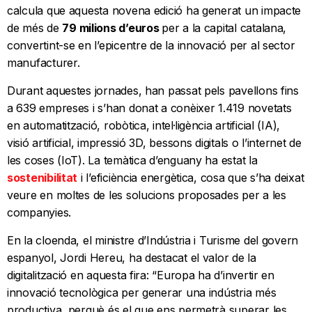
calcula que aquesta novena edició ha generat un impacte
de més de
79 milions d’euros
per a la capital catalana,
convertint-se en l’epicentre de la innovació per al sector
manufacturer.
Durant aquestes jornades, han passat pels pavellons fins
a 639 empreses i s’han donat a conèixer 1.419 novetats
en automatització, robòtica, intel·ligència artificial (IA),
visió artificial, impressió 3D, bessons digitals o l’internet de
les coses (IoT). La temàtica d’enguany ha estat la
sostenibilitat
i l’eficiència energètica, cosa que s’ha deixat
veure en moltes de les solucions proposades per a les
companyies.
En la cloenda, el ministre d’Indústria i Turisme del govern
espanyol, Jordi Hereu, ha destacat el valor de la
digitalització en aquesta fira: “Europa ha d’invertir en
innovació tecnològica per generar una indústria més
productiva, perquè és el que ens permetrà superar les