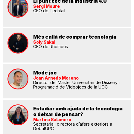
El punt cec de la indústria 4.0
Sergi Moure
CEO de Techtail
Més enllà de comprar tecnologia
Soly Sakal
CEO de Rhombus
Mode joc
Joan Arnedo Moreno
Director del Màster Universitari de Disseny i
Programació de Videojocs de la UOC
Estudiar amb ajuda de la tecnologia
o deixar de pensar?
Martina Salamero
Secretaria i directora d’afers exteriors a
DebatUPC