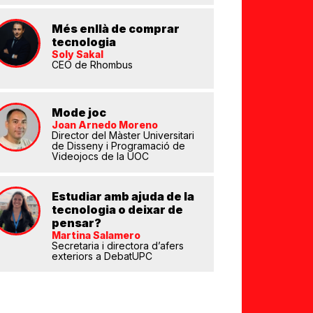
Més enllà de comprar
tecnologia
Soly Sakal
CEO de Rhombus
Mode joc
Joan Arnedo Moreno
Director del Màster Universitari
de Disseny i Programació de
eix
Videojocs de la UOC
Estudiar amb ajuda de la
tecnologia o deixar de
pensar?
Martina Salamero
Secretaria i directora d’afers
exteriors a DebatUPC