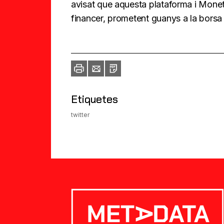
avisat que aquesta plataforma i Monet
financer, prometent guanys a la bors
Imprimir
Envia
PDF
a
un
amic
Etiquetes
twitter