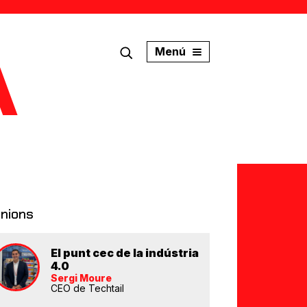
Menú
inions
El punt cec de la indústria
4.0
Sergi Moure
CEO de Techtail