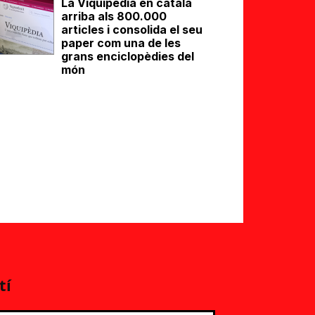
La Viquipèdia en català
arriba als 800.000
articles i consolida el seu
paper com una de les
grans enciclopèdies del
món
eix
tí