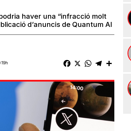
podria haver una “infracció molt
ublicació d’anuncis de Quantum AI
Facebook
X
WhatsApp
Telegram
Compart
:19h