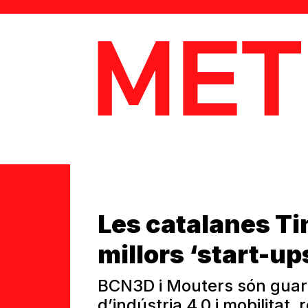
MetaData
Les catalanes Tim
millors ‘start-up
BCN3D i Mouters són guar
d’indústria 4.0 i mobilitat