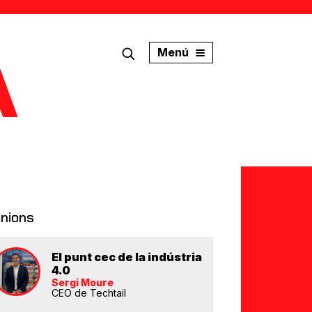
Menú
inions
El punt cec de la indústria
4.0
Sergi Moure
CEO de Techtail