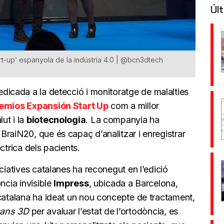
Últ
art-up’ espanyola de la indústria 4.0 | @bcn3dtech
edicada a la detecció i monitoratge de malalties
emios Expansión Start Up
com a millor
ut i la
biotecnologia
. La companyia ha
raiN20, que és capaç d’analitzar i enregistrar
ctrica dels pacients.
ciatives catalanes ha reconegut en l’edició
ncia invisible
Impress
, ubicada a Barcelona,
 catalana ha ideat un nou concepte de tractament,
ans 3D
per avaluar l’estat de l’ortodòncia, es