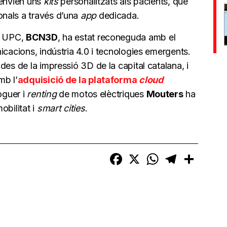
’envien uns
kits
personalitzats als pacients, que
nals a través d’una
app
dedicada.
M UPC,
BCN3D
, ha estat reconeguda amb el
icacions, indústria 4.0 i tecnologies emergents.
des de la impressió 3D de la capital catalana, i
mb l’
adquisició de la plataforma
cloud
oguer i
renting
de motos elèctriques
Mouters
ha
obilitat i
smart cities
.
Facebook
X
WhatsApp
Telegram
Compart