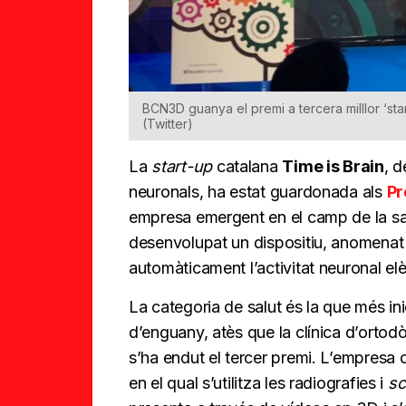
BCN3D guanya el premi a tercera milllor ‘st
(Twitter)
La
start-up
catalana
Time is Brain
, d
neuronals, ha estat guardonada als
Pr
empresa emergent en el camp de la sal
desenvolupat un dispositiu, anomenat B
automàticament l’activitat neuronal elè
La categoria de salut és la que més ini
d’enguany, atès que la clínica d’ortodò
s’ha endut el tercer premi. L’empresa
en el qual s’utilitza les radiografies i
sc