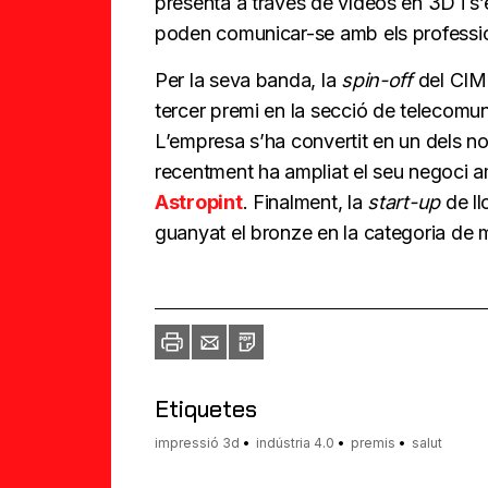
presenta a través de vídeos en 3D i s
poden comunicar-se amb els professio
Per la seva banda, la
spin-off
del CI
tercer premi en la secció de telecomun
L’empresa s’ha convertit en un dels no
recentment ha ampliat el seu negoci a
Astropint
. Finalment, la
start-up
de ll
guanyat el bronze en la categoria de m
Imprimir
Envia
PDF
a
un
amic
Etiquetes
impressió 3d
indústria 4.0
premis
salut