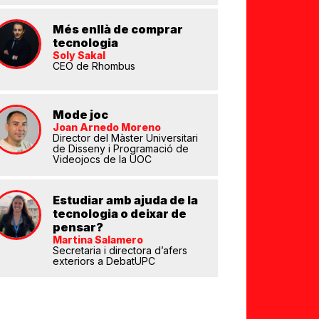
Més enllà de comprar
tecnologia
Soly Sakal
eix
CEO de Rhombus
Mode joc
Joan Arnedo Moreno
Director del Màster Universitari
de Disseny i Programació de
Videojocs de la UOC
Estudiar amb ajuda de la
tecnologia o deixar de
pensar?
Martina Salamero
Secretaria i directora d’afers
exteriors a DebatUPC